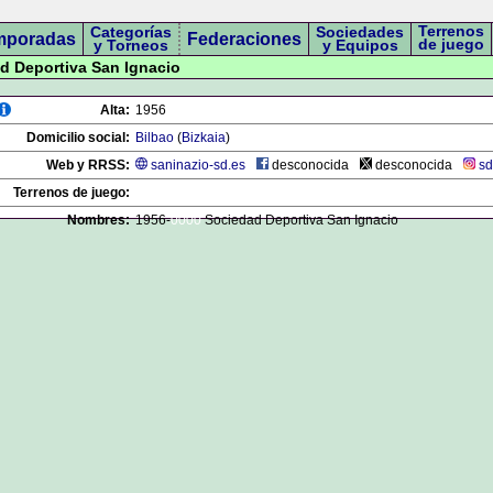
Terrenos
Categorías
Sociedades
mporadas
Federaciones
de juego
y Torneos
y Equipos
ad Deportiva San Ignacio
Alta:
1956
Domicilio social:
Bilbao
(
Bizkaia
)
Web y RRSS:
saninazio-sd.es
desconocida
desconocida
sd
Terrenos de juego:
Nombres:
1956-
0000
Sociedad Deportiva San Ignacio