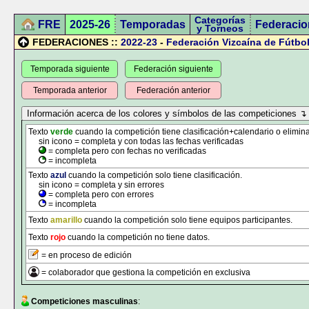
Categorías
FRE
2025-26
Temporadas
Federacio
y Torneos
FEDERACIONES ::
2022-23
-
Federación Vizcaína de Fútbo
Temporada siguiente
Federación siguiente
Temporada anterior
Federación anterior
Texto
verde
cuando la competición tiene clasificación+calendario o elimina
sin icono = completa y con todas las fechas verificadas
= completa pero con fechas no verificadas
= incompleta
Texto
azul
cuando la competición solo tiene clasificación.
sin icono = completa y sin errores
= completa pero con errores
= incompleta
Texto
amarillo
cuando la competición solo tiene equipos participantes.
Texto
rojo
cuando la competición no tiene datos.
= en proceso de edición
= colaborador que gestiona la competición en exclusiva
Competiciones masculinas
: