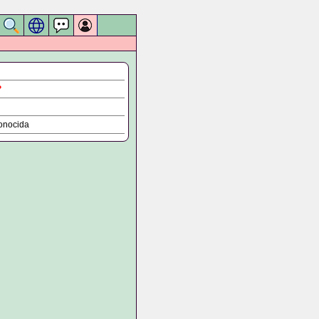
?
onocida