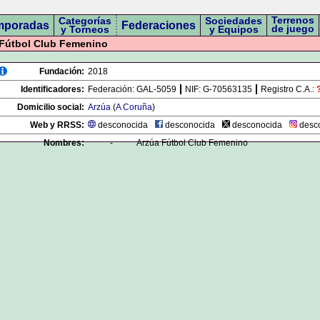
Terrenos
Categorías
Sociedades
mporadas
Federaciones
de juego
y Torneos
y Equipos
Fútbol Club Femenino
Fundación:
2018
Identificadores:
Federación:
GAL-5059
NIF:
G-70563135
Registro C.A.:
Domicilio social:
Arzúa
(
A Coruña
)
Web y RRSS:
desconocida
desconocida
desconocida
desc
Nombres:
-
Arzúa Fútbol Club Femenino