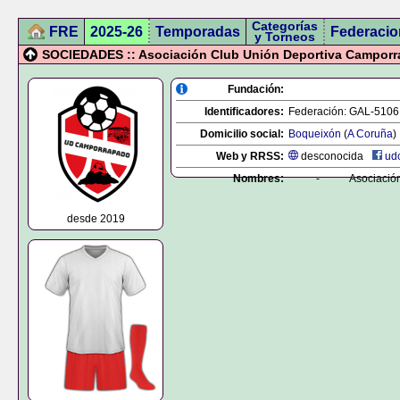
Categorías
FRE
2025-26
Temporadas
Federacio
y Torneos
SOCIEDADES :: Asociación Club Unión Deportiva Campor
Fundación:
Identificadores:
Federación:
GAL-5106
Domicilio social:
Boqueixón
(
A Coruña
)
Web y RRSS:
desconocida
ud
Nombres:
-
Asociació
desde 2019