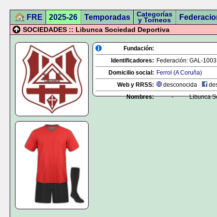
Categorías
FRE
2025-26
Temporadas
Federacio
y Torneos
SOCIEDADES :: Libunca Sociedad Deportiva
Fundación:
Identificadores:
Federación:
GAL-1003
Domicilio social:
Ferrol
(
A Coruña
)
Web y RRSS:
desconocida
des
Nombres:
-
Libunca S