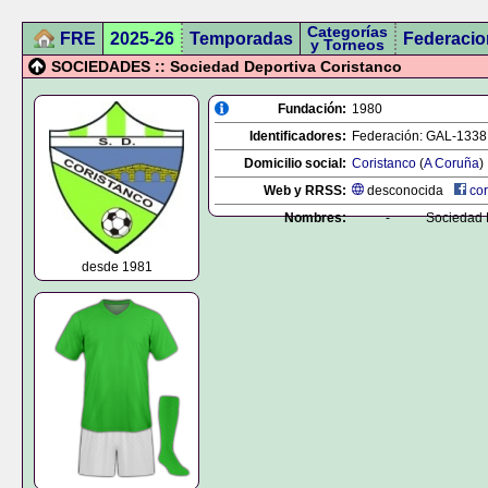
Categorías
FRE
2025-26
Temporadas
Federacio
y Torneos
SOCIEDADES :: Sociedad Deportiva Coristanco
Fundación:
1980
Identificadores:
Federación:
GAL-1338
Domicilio social:
Coristanco
(
A Coruña
)
Web y RRSS:
desconocida
cor
Nombres:
-
Sociedad 
desde 1981