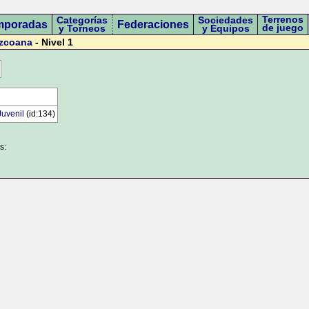
Terrenos
Categorías
Sociedades
mporadas
Federaciones
de juego
y Torneos
y Equipos
uzcoana
- Nivel 1
Juvenil
(id:134)
s: