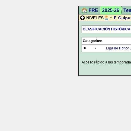
FRE
2025-26
Te
NIVELES
::
F. Guip
CLASIFICACIÓN HISTÓRICA
Categorías:
■
-
Liga de Honor 
Acceso rápido a las temporada