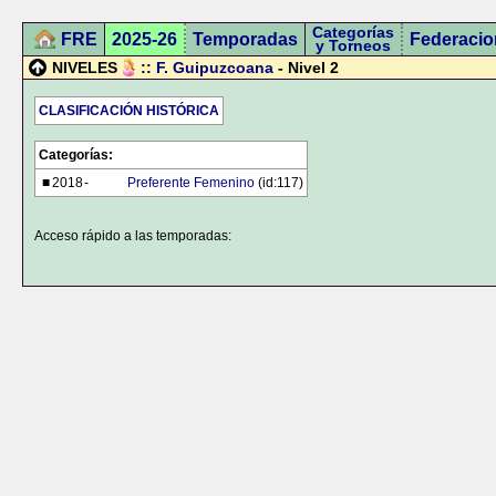
Categorías
FRE
2025-26
Temporadas
Federacio
y Torneos
NIVELES
::
F. Guipuzcoana
- Nivel 2
CLASIFICACIÓN HISTÓRICA
Categorías:
■
2018
-
Preferente Femenino
(id:117)
Acceso rápido a las temporadas: