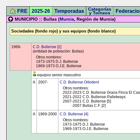
Categorías
FRE
2025-26
Temporadas
Federacio
y Torneos
MUNICIPIO :: Bullas (
Murcia
, Región de Murcia)
Sociedades (fondo rojo) y sus equipos (fondo blanco)
1969-
0000
C.D. Bullense [2]
(entidad de población: Bullas)
Otros nombres:
1973-1975 D.J. Bullense
1969-1973 O.J.E. Bullense
equipos senior masculino
A
2007-
0000
C.D. Bullense Ortodent
Otros nombres:
2022-2023 C.D. Bullense Grana Finca El Casti
2021-2022 C.D. Bullense-Palletways
2007-2021 C.D. Bullense [5]
0000
-2007 Bullas C.F. [2]
A
1969-2000
C.D. Bullense [4]
Otros nombres:
1973-1975 D.J. Bullense
1969-1973 O.J.E. Bullense