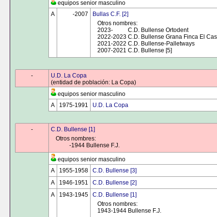
equipos senior masculino
A
0000
-2007
Bullas C.F. [2]
Otros nombres:
2023-
0000
C.D. Bullense Ortodent
2022-2023 C.D. Bullense Grana Finca El Casti
2021-2022 C.D. Bullense-Palletways
2007-2021 C.D. Bullense [5]
0000
-
0000
U.D. La Copa
(entidad de población: La Copa)
equipos senior masculino
A
1975-1991
U.D. La Copa
0000
-
0000
C.D. Bullense [1]
Otros nombres:
0000
-1944 Bullense F.J.
equipos senior masculino
A
1955-1958
C.D. Bullense [3]
A
1946-1951
C.D. Bullense [2]
A
1943-1945
C.D. Bullense [1]
Otros nombres:
1943-1944 Bullense F.J.