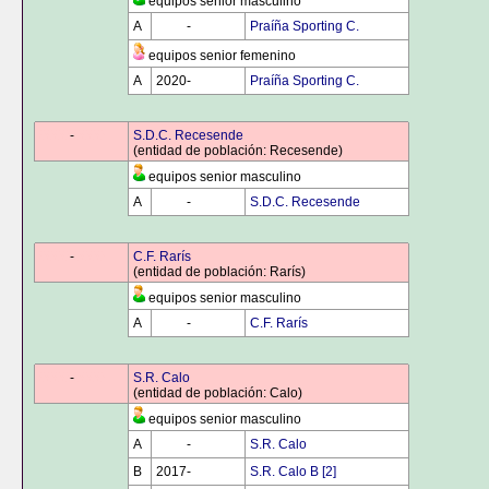
equipos senior masculino
A
0000
-
0000
Praíña Sporting C.
equipos senior femenino
A
2020-
0000
Praíña Sporting C.
0000
-
0000
S.D.C. Recesende
(entidad de población: Recesende)
equipos senior masculino
A
0000
-
0000
S.D.C. Recesende
0000
-
0000
C.F. Rarís
(entidad de población: Rarís)
equipos senior masculino
A
0000
-
0000
C.F. Rarís
0000
-
0000
S.R. Calo
(entidad de población: Calo)
equipos senior masculino
A
0000
-
0000
S.R. Calo
B
2017-
0000
S.R. Calo B [2]