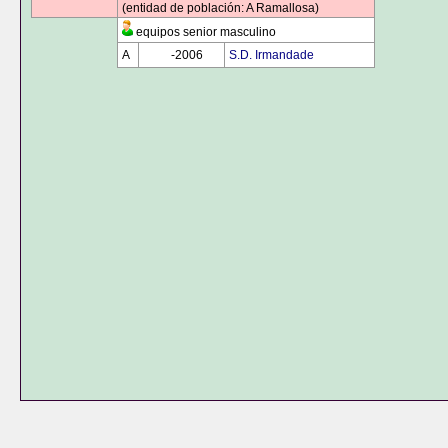
(entidad de población: A Ramallosa)
equipos senior masculino
A
0000
-2006
S.D. Irmandade