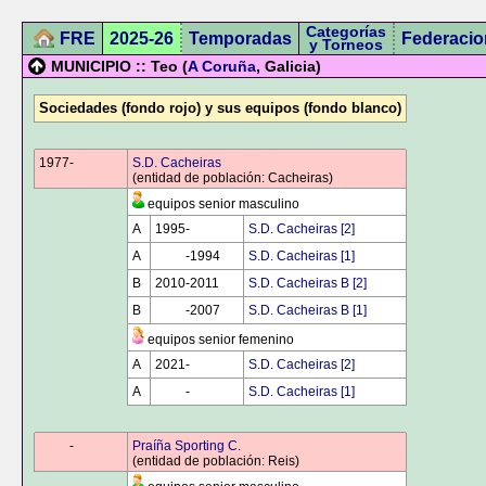
Categorías
FRE
2025-26
Temporadas
Federacio
y Torneos
MUNICIPIO :: Teo (
A Coruña
, Galicia)
Sociedades (fondo rojo) y sus equipos (fondo blanco)
1977-
0000
S.D. Cacheiras
(entidad de población: Cacheiras)
equipos senior masculino
A
1995-
0000
S.D. Cacheiras [2]
A
0000
-1994
S.D. Cacheiras [1]
B
2010-2011
S.D. Cacheiras B [2]
B
0000
-2007
S.D. Cacheiras B [1]
equipos senior femenino
A
2021-
0000
S.D. Cacheiras [2]
A
0000
-
0000
S.D. Cacheiras [1]
0000
-
0000
Praíña Sporting C.
(entidad de población: Reis)