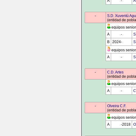
A
0000
-
0000
A
0000
-
0000
S.D. Xuventú Agu
(entidad de pobla
equipos senior
A
0000
-
0000
S
B
2024-
0000
S
equipos senior
A
0000
-
0000
S
0000
-
0000
C.D. Artes
(entidad de pobla
equipos senior
A
0000
-
0000
C
0000
-
0000
Olveira C.F.
(entidad de pobla
equipos senior
A
0000
-2018
O