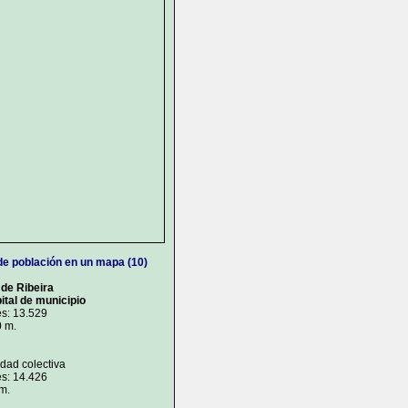
de población en un mapa (10)
 de Ribeira
ital de municipio
s: 13.529
0 m.
idad colectiva
s: 14.426
 m.