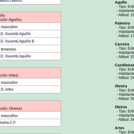
tlético Oleiros
Aguiño
- Tipo: Ent
- Habitante
- Altitud: 1
iño
ción: Aguiño)
Palmeira
 masculino
- Tipo: Ent
- Habitante
.D. Xuventú Aguiño
- Altitud: 1
.D. Xuventú Aguiño B
Carreira
- Tipo: Ent
 femenino
- Habitante
.D. Xuventú Aguiño
- Altitud: 3
Castiñeira
- Tipo: Ent
- Habitante
ción: Artes)
- Altitud: 2
 masculino
Olveira
.D. Artes
- Tipo: Ent
- Habitante
- Altitud: 5
Oleiros
ción: Olveira)
- Tipo: Ent
- Habitant
 masculino
- Altitud: 3
lveira C.F.
Artes
- Tipo: Ent