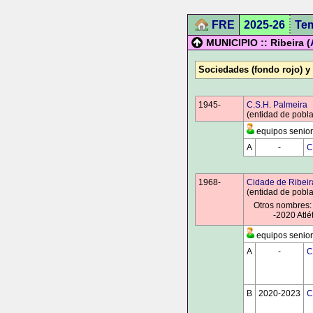
FRE
2025-26
Te
MUNICIPIO :: Ribeira (
Sociedades (fondo rojo) y
1945-
0000
C.S.H. Palmeira
(entidad de pobla
equipos senior
A
0000
-
0000
C
1968-
0000
Cidade de Ribeir
(entidad de pobla
Otros nombres:
0000
-2020 Atlé
equipos senior
A
0000
-
0000
C
B
2020-2023
C