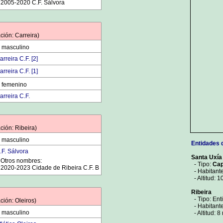
2005-2020 C.F. Sálvora
ción: Carreira)
 masculino
arreira C.F. [2]
arreira C.F. [1]
 femenino
arreira C.F.
ción: Ribeira)
 masculino
Entidades 
.F. Sálvora
Santa Uxía
Otros nombres:
- Tipo:
Cap
2020-2023 Cidade de Ribeira C.F. B
- Habitante
- Altitud: 1
Ribeira
- Tipo: Ent
ción: Oleiros)
- Habitante
 masculino
- Altitud: 8