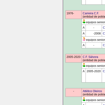
1976-
0000
Carreira C.F.
(entidad de pobla
equipos senior
A
0000
-
0000
C
A
0000
-2008
C
equipos senior
A
0000
-
0000
C
2005-2020
C.F. Sálvora
(entidad de pobla
equipos senior
A
2005-2020
C
0000
-
0000
Atlético Oleiros
(entidad de pobla
equipos senior