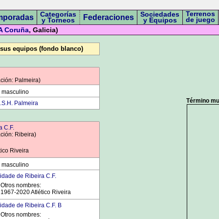
Terrenos
Categorías
Sociedades
mporadas
Federaciones
de juego
y Torneos
y Equipos
A Coruña
, Galicia)
 sus equipos (fondo blanco)
ción: Palmeira)
 masculino
Término mun
.S.H. Palmeira
a C.F.
ción: Ribeira)
tico Riveira
 masculino
idade de Ribeira C.F.
Otros nombres:
1967-2020 Atlético Riveira
idade de Ribeira C.F. B
Otros nombres: