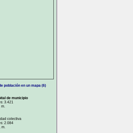
de población en un mapa (6)
ital de municipio
s: 3.421
1 m.
idad colectiva
s: 2.084
1 m.