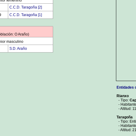
ior femenino
0
C.C.D. Taragoña [2]
9
C.C.D. Taragoña [1]
oblación: O Araño)
ior masculino
0
S.D. Araño
Entidades 
Rianxo
- Tipo:
Cap
- Habitante
- Altitud: 1
Taragoña
- Tipo: Ent
- Habitante
- Altitud: 2