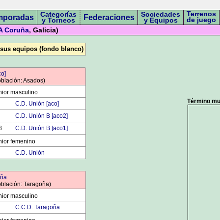
Terrenos
Categorías
Sociedades
mporadas
Federaciones
de juego
y Torneos
y Equipos
A Coruña
, Galicia)
 sus equipos (fondo blanco)
co]
oblación: Asados)
ior masculino
Término mun
0
C.D. Unión [aco]
0
C.D. Unión B [aco2]
8
C.D. Unión B [aco1]
ior femenino
0
C.D. Unión
oña
oblación: Taragoña)
ior masculino
0
C.C.D. Taragoña