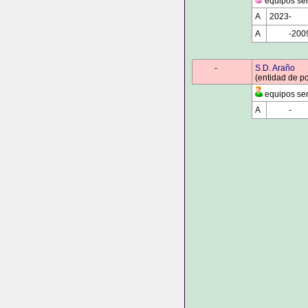
equipos sen
A
2023-
000
A
0000
-200
0000
-
0000
S.D. Araño
(entidad de p
equipos sen
A
0000
-
000