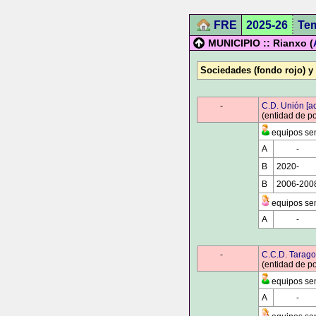
FRE
2025-26
Te
MUNICIPIO :: Rianxo (
Sociedades (fondo rojo) y
0000
-
0000
C.D. Unión [a
(entidad de p
equipos sen
A
0000
-
000
B
2020-
000
B
2006-200
equipos sen
A
0000
-
000
0000
-
0000
C.C.D. Tarag
(entidad de p
equipos sen
A
0000
-
000