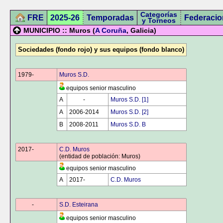
Categorías
FRE
2025-26
Temporadas
Federacio
y Torneos
MUNICIPIO :: Muros (
A Coruña
, Galicia)
Sociedades (fondo rojo) y sus equipos (fondo blanco)
1979-
0000
Muros S.D.
equipos senior masculino
A
0000
-
0000
Muros S.D. [1]
A
2006-2014
Muros S.D. [2]
B
2008-2011
Muros S.D. B
2017-
0000
C.D. Muros
(entidad de población: Muros)
equipos senior masculino
A
2017-
0000
C.D. Muros
0000
-
0000
S.D. Esteirana
equipos senior masculino