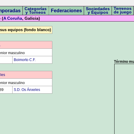
Terrenos
Categorías
Sociedades
mporadas
Federaciones
de juego
y Torneos
y Equipos
 (
A Coruña
, Galicia)
 sus equipos (fondo blanco)
.
nior masculino
00
Boimorto C.F.
Término mun
les
nior masculino
89
S.D. Os Ánxeles