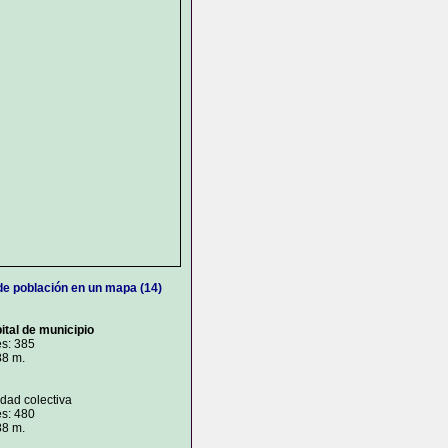
de población en un mapa (14)
ital de municipio
es: 385
88 m.
idad colectiva
es: 480
88 m.