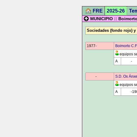
FRE
2025-26
Te
MUNICIPIO :: Boimorto
Sociedades (fondo rojo) y
1977-
0000
Boimorto C.F
equipos se
A
0000
-
00
0000
-
0000
S.D. Os Ánxe
equipos se
A
0000
-19