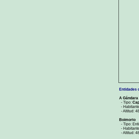
Entidades 
A Gándara
- Tipo:
Cap
- Habitant
- Altitud: 4
Boimorto
- Tipo: Ent
- Habitant
- Altitud: 4