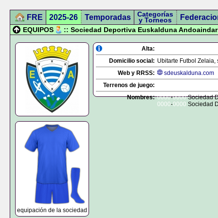
Categorías
FRE
2025-26
Temporadas
Federacio
y Torneos
EQUIPOS
:: Sociedad Deportiva Euskalduna Andoaindar
Alta:
Domicilio social:
Ubitarte Futbol Zelaia, 
Web y RRSS:
sdeuskalduna.com
Terrenos de juego:
Nombres:
0000
-
0000
Sociedad D
0000
-
0000
Sociedad D
equipación de la sociedad