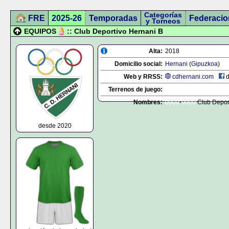
Categorías
FRE
2025-26
Temporadas
Federacio
y Torneos
EQUIPOS
:: Club Deportivo Hernani B
Alta:
2018
Domicilio social:
Hernani
(
Gipuzkoa
)
Web y RRSS:
cdhernani.com
d
Terrenos de juego:
Nombres:
0000
-
0000
Club Depor
desde 2020