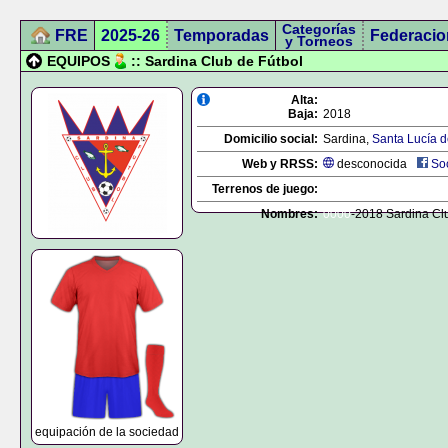
Categorías
FRE
2025-26
Temporadas
Federacio
y Torneos
EQUIPOS
:: Sardina Club de Fútbol
Alta:
Baja:
2018
Domicilio social:
Sardina,
Santa Lucía d
Web y RRSS:
desconocida
Sociedad
Terrenos de juego:
Nombres:
0000
-2018 Sardina Cl
equipación de la sociedad