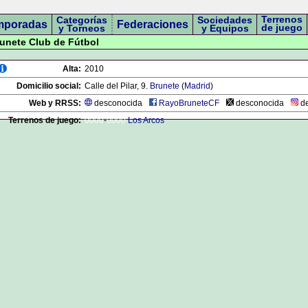
Terrenos
Categorías
Sociedades
mporadas
Federaciones
de juego
y Torneos
y Equipos
runete Club de Fútbol
Alta:
2010
Domicilio social:
Calle del Pilar, 9.
Brunete
(
Madrid
)
Web y RRSS:
desconocida
RayoBruneteCF
desconocida
de
Terrenos de juego:
0000
-
0000
Los Arcos