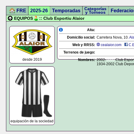
Categorías
FRE
2025-26
Temporadas
Federacio
y Torneos
EQUIPOS
:: Club Esportiu Alaior
Alta:
Domicilio social:
Carretera Nova, 10.
Ala
Web y RRSS:
cealaior.com
C.E
Terrenos de juego:
desde 2019
Nombres:
2002-
0000
Club Esport
1934-2002 Club Deport
equipación de la sociedad