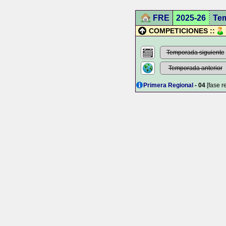
FRE
2025-26
Te
COMPETICIONES ::
Temporada siguiente
Temporada anterior
Primera Regional
- 04
[fase r