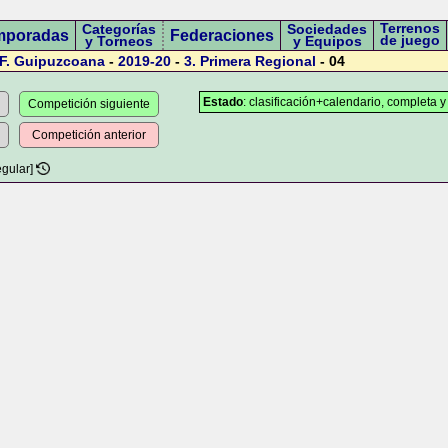
Terrenos
Categorías
Sociedades
mporadas
Federaciones
de juego
y Torneos
y Equipos
F. Guipuzcoana
-
2019-20
-
3.
Primera Regional
- 04
Estado
: clasificación+calendario, completa y
Competición siguiente
Competición anterior
egular]