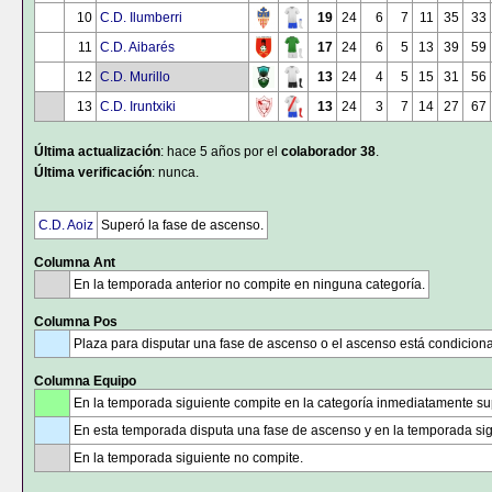
10
C.D. Ilumberri
19
24
6
7
11
35
33
11
C.D. Aibarés
17
24
6
5
13
39
59
12
C.D. Murillo
13
24
4
5
15
31
56
13
C.D. Iruntxiki
13
24
3
7
14
27
67
Última actualización
: hace 5 años por el
colaborador 38
.
Última verificación
: nunca.
C.D. Aoiz
Superó la fase de ascenso.
Columna Ant
En la temporada anterior no compite en ninguna categoría.
Columna Pos
Plaza para disputar una fase de ascenso o el ascenso está condicion
Columna Equipo
En la temporada siguiente compite en la categoría inmediatamente sup
En esta temporada disputa una fase de ascenso y en la temporada sig
En la temporada siguiente no compite.