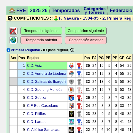
Categorías
FRE
2025-26
Temporadas
Federacio
y Torneos
COMPETICIONES ::
F. Navarra
-
1994-95
-
2.
Primera Regi
Temporada siguiente
Competición siguiente
Temporada anterior
Competición anterior
Primera Regional
- 03
[fase regular]
Ant
Pos
Equipo
Pts
PJ
PG
PE
PP
GF
GC
1
C.D. Aoiz
35
24
15
5
4
54
29
2
C.D. Aurrerá de Liédena
32
24
12
8
4
55
29
3
C.D. Salinas de Ibargoiti
32
24
13
6
5
50
30
4
C.D. Sporting Melidés
31
24
12
7
5
53
43
5
C.D. Subiza
26
24
9
8
7
43
35
6
C.F. Beti Casedano
24
24
8
8
8
33
44
7
C.D. Pitillés
23
23
9
5
9
40
35
8
C.D. Larrate
23
23
8
7
8
41
48
9
C. Atlético Santacara
22
24
6
10
8
48
41