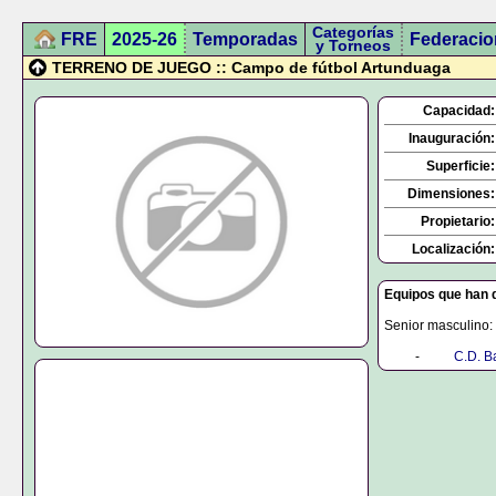
Categorías
FRE
2025-26
Temporadas
Federacio
y Torneos
TERRENO DE JUEGO :: Campo de fútbol Artunduaga
Capacidad:
Inauguración:
Superficie:
Dimensiones:
Propietario:
Localización:
Equipos que han d
Senior masculino:
0000
-
0000
C.D. Ba