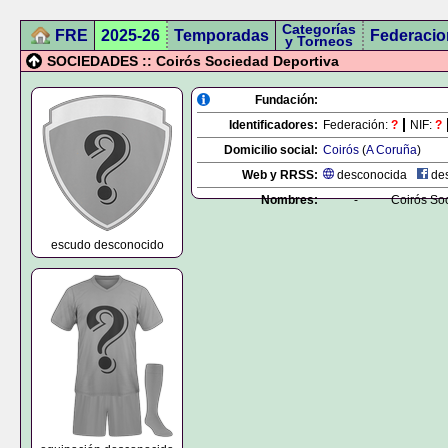
Categorías
FRE
2025-26
Temporadas
Federacio
y Torneos
SOCIEDADES :: Coirós Sociedad Deportiva
Fundación:
Identificadores:
Federación:
?
NIF:
?
Domicilio social:
Coirós
(
A Coruña
)
Web y RRSS:
desconocida
des
Nombres:
-
Coirós So
escudo desconocido