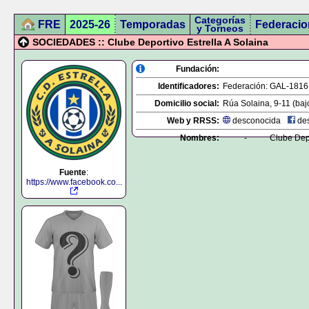
Categorías
FRE
2025-26
Temporadas
Federacio
y Torneos
SOCIEDADES :: Clube Deportivo Estrella A Solaina
Fundación:
Identificadores:
Federación:
GAL-1816
Domicilio social:
Rúa Solaina, 9-11 (bajo
Web y RRSS:
desconocida
des
Nombres:
-
Clube Depo
Fuente
:
https://www.facebook.co...