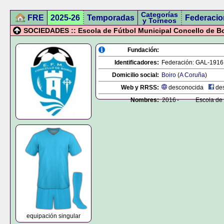
Categorías
FRE
2025-26
Temporadas
Federacio
y Torneos
SOCIEDADES :: Escola de Fútbol Municipal Concello de B
Fundación:
Identificadores:
Federación:
GAL-1916
Domicilio social:
Boiro
(
A Coruña
)
Web y RRSS:
desconocida
des
Nombres:
2016
-
Escola de 
equipación singular