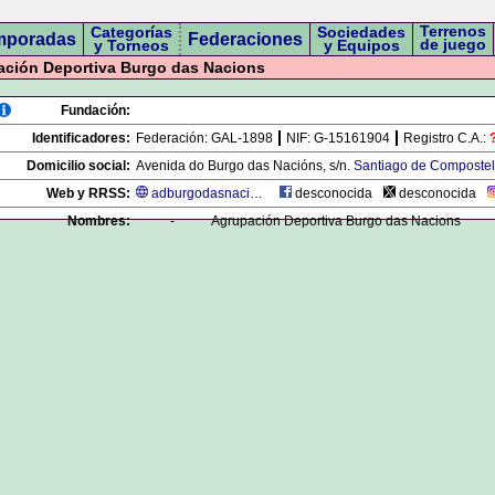
Terrenos
Categorías
Sociedades
mporadas
Federaciones
de juego
y Torneos
y Equipos
ción Deportiva Burgo das Nacions
Fundación:
Identificadores:
Federación:
GAL-1898
NIF:
G-15161904
Registro C.A.:
Domicilio social:
Avenida do Burgo das Nacións, s/n.
Santiago de Composte
Web y RRSS:
adburgodasnacions.blogspot.com.es
desconocida
desconocida
Nombres:
-
Agrupación Deportiva Burgo das Nacions