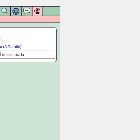
?
la
(
A Coruña
)
desconocida