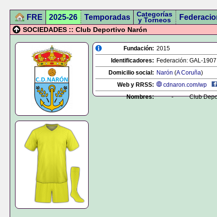
Categorías
FRE
2025-26
Temporadas
Federacio
y Torneos
SOCIEDADES :: Club Deportivo Narón
Fundación:
2015
Identificadores:
Federación:
GAL-1907
Domicilio social:
Narón
(
A Coruña
)
Web y RRSS:
cdnaron.com/wp
Nombres:
-
Club Depo