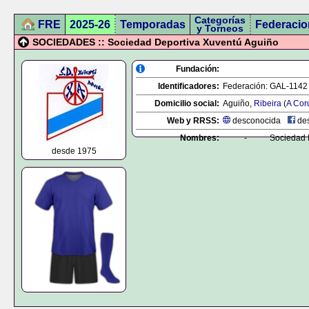
Categorías
FRE
2025-26
Temporadas
Federacio
y Torneos
SOCIEDADES :: Sociedad Deportiva Xuventú Aguiño
Fundación:
Identificadores:
Federación:
GAL-1142
Domicilio social:
Aguiño,
Ribeira
(
A Cor
Web y RRSS:
desconocida
des
Nombres:
-
Sociedad 
desde 1975