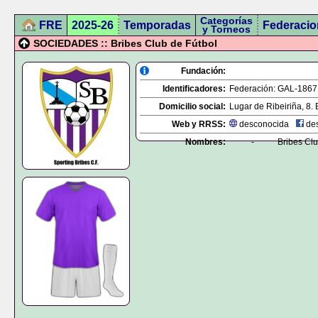
Categorías
FRE
2025-26
Temporadas
Federacio
y Torneos
SOCIEDADES :: Bribes Club de Fútbol
Fundación:
Identificadores:
Federación:
GAL-1867
Domicilio social:
Lugar de Ribeiriña, 8. 
Web y RRSS:
desconocida
des
Nombres:
-
Bribes Clu