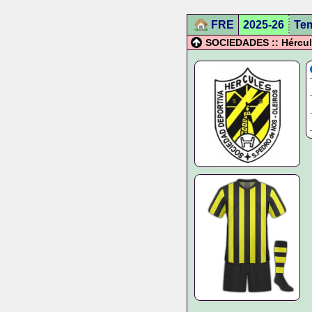
FRE
2025-26
Te
SOCIEDADES :: Hércul