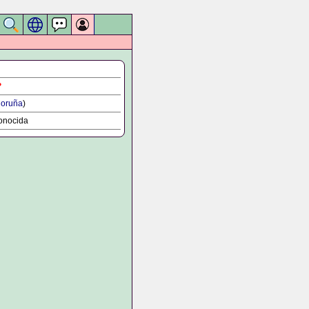
?
Coruña
)
onocida