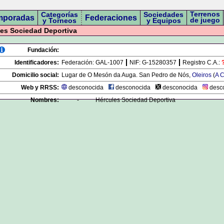
Terrenos
Categorías
Sociedades
mporadas
Federaciones
de juego
y Torneos
y Equipos
es Sociedad Deportiva
Fundación:
Identificadores:
Federación:
GAL-1007
NIF:
G-15280357
Registro C.A.:
Domicilio social:
Lugar de O Mesón da Auga. San Pedro de Nós,
Oleiros
(
A 
Web y RRSS:
desconocida
desconocida
desconocida
desc
Nombres:
-
Hércules Sociedad Deportiva