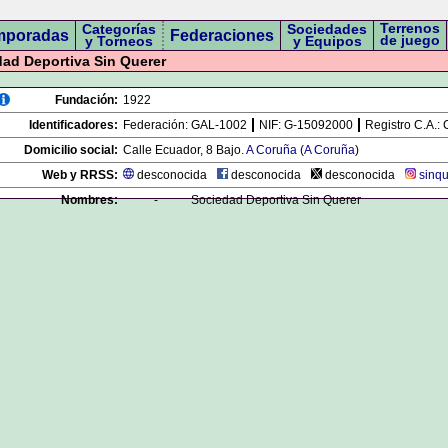
Terrenos
Categorías
Sociedades
mporadas
Federaciones
de juego
y Torneos
y Equipos
ad Deportiva Sin Querer
Fundación:
1922
Identificadores:
Federación:
GAL-1002
NIF:
G-15092000
Registro C.A.:
Domicilio social:
Calle Ecuador, 8 Bajo.
A Coruña
(
A Coruña
)
Web y RRSS:
desconocida
desconocida
desconocida
sinq
Nombres:
-
Sociedad Deportiva Sin Querer