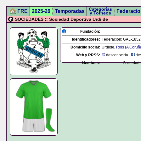
Categorías
FRE
2025-26
Temporadas
Federacio
y Torneos
SOCIEDADES :: Sociedad Deportiva Urdilde
Fundación:
Identificadores:
Federación:
GAL-1852
Domicilio social:
Urdilde,
Rois
(
A Coruñ
Web y RRSS:
desconocida
des
Nombres:
-
Sociedad 