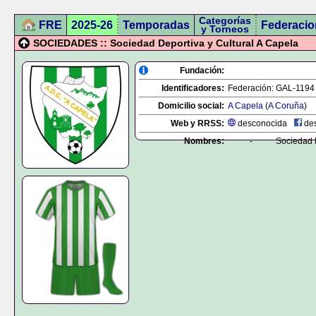
Categorías
FRE
2025-26
Temporadas
Federacio
y Torneos
SOCIEDADES :: Sociedad Deportiva y Cultural A Capela
Fundación:
Identificadores:
Federación:
GAL-1194
Domicilio social:
A Capela
(
A Coruña
)
Web y RRSS:
desconocida
des
Nombres:
-
Sociedad D