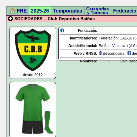
Categorías
FRE
2025-26
Temporadas
Federacio
y Torneos
SOCIEDADES :: Club Deportivo Baíñas
Fundación:
Identificadores:
Federación:
GAL-1875
Domicilio social:
Baíñas,
Vimianzo
(
A C
Web y RRSS:
desconocida
des
Nombres:
-
Club Depo
desde 2012