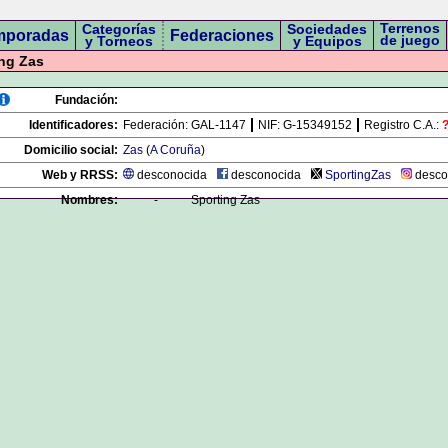
Terrenos
Categorías
Sociedades
mporadas
Federaciones
de juego
y Torneos
y Equipos
ng Zas
Fundación:
Identificadores:
Federación:
GAL-1147
NIF:
G-15349152
Registro C.A.:
Domicilio social:
Zas
(
A Coruña
)
Web y RRSS:
desconocida
desconocida
SportingZas
desco
Nombres:
-
Sporting Zas