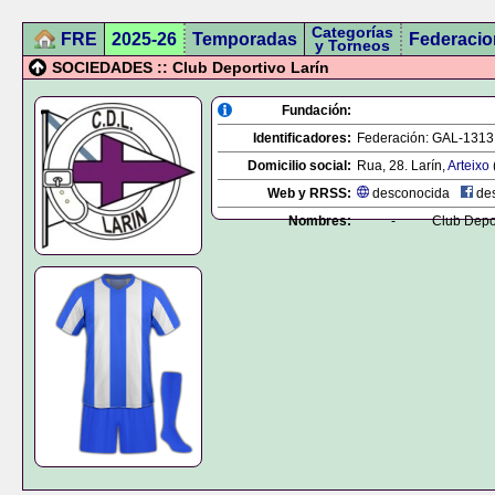
Categorías
FRE
2025-26
Temporadas
Federacio
y Torneos
SOCIEDADES :: Club Deportivo Larín
Fundación:
Identificadores:
Federación:
GAL-1313
Domicilio social:
Rua, 28. Larín,
Arteixo
Web y RRSS:
desconocida
des
Nombres:
-
Club Depor