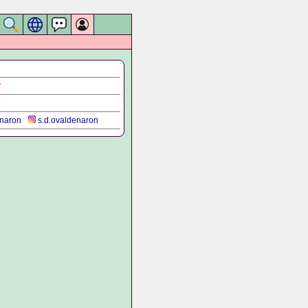
?
naron
s.d.ovaldenaron