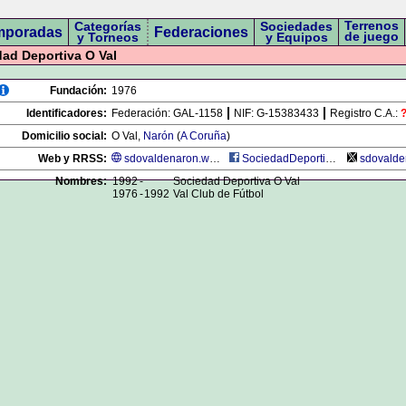
Terrenos
Categorías
Sociedades
mporadas
Federaciones
de juego
y Torneos
y Equipos
ad Deportiva O Val
Fundación:
1976
Identificadores:
Federación:
GAL-1158
NIF:
G-15383433
Registro C.A.:
Domicilio social:
O Val,
Narón
(
A Coruña
)
Web y RRSS:
sdovaldenaron.wixsite.com
SociedadDeportivaOVal
sdovalde
Nombres:
1992
-
Sociedad Deportiva O Val
1976
-
1992
Val Club de Fútbol