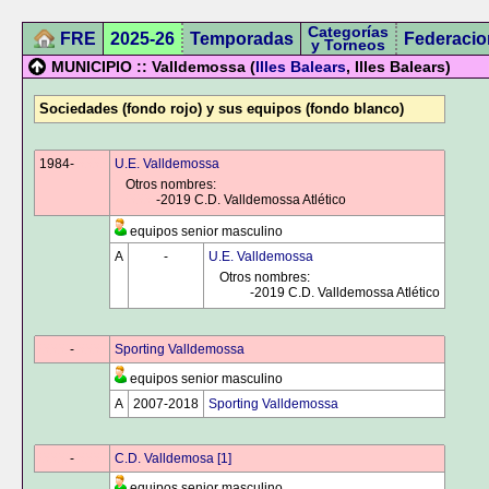
Categorías
FRE
2025-26
Temporadas
Federacio
y Torneos
MUNICIPIO :: Valldemossa (
Illes Balears
, Illes Balears)
Sociedades (fondo rojo) y sus equipos (fondo blanco)
1984-
0000
U.E. Valldemossa
Otros nombres:
0000
-2019 C.D. Valldemossa Atlético
equipos senior masculino
A
0000
-
0000
U.E. Valldemossa
Otros nombres:
0000
-2019 C.D. Valldemossa Atlético
0000
-
0000
Sporting Valldemossa
equipos senior masculino
A
2007-2018
Sporting Valldemossa
0000
-
0000
C.D. Valldemosa [1]
equipos senior masculino