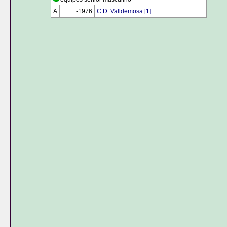
A
0000
-1976
C.D. Valldemosa [1]