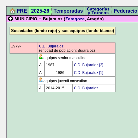
Categorías
FRE
2025-26
Temporadas
Federacio
y Torneos
MUNICIPIO :: Bujaraloz (
Zaragoza
, Aragón)
Sociedades (fondo rojo) y sus equipos (fondo blanco)
1979-
0000
C.D. Bujaraloz
(entidad de población: Bujaraloz)
equipos senior masculino
A
1987-
0000
C.D. Bujaraloz [2]
A
0000
-1986
C.D. Bujaraloz [1]
equipos juvenil masculino
A
2014-2015
C.D. Bujaraloz