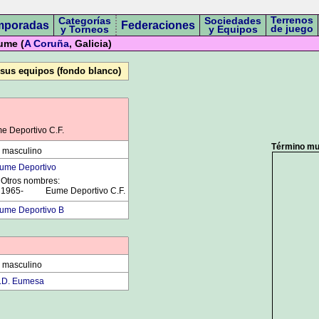
Terrenos
Categorías
Sociedades
mporadas
Federaciones
de juego
y Torneos
y Equipos
ume (
A Coruña
, Galicia)
 sus equipos (fondo blanco)
 Deportivo C.F.
Término mun
 masculino
ume Deportivo
Otros nombres:
1965-
0000
Eume Deportivo C.F.
ume Deportivo B
 masculino
.D. Eumesa