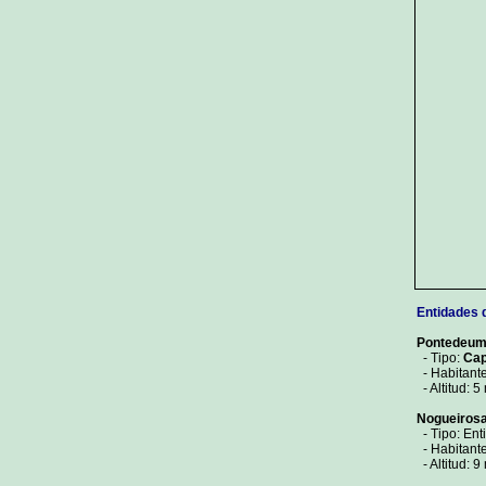
Entidades 
Pontedeu
- Tipo:
Cap
- Habitante
- Altitud: 5
Nogueiros
- Tipo: Ent
- Habitant
- Altitud: 9