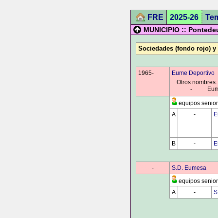
FRE
2025-26
Te
MUNICIPIO :: Pontede
Sociedades (fondo rojo) y
1965-
0000
Eume Deportivo
Otros nombres:
0000
-
0000
Eume
equipos senior
A
0000
-
0000
E
B
0000
-
0000
E
0000
-
0000
S.D. Eumesa
equipos senior
A
0000
-
0000
S