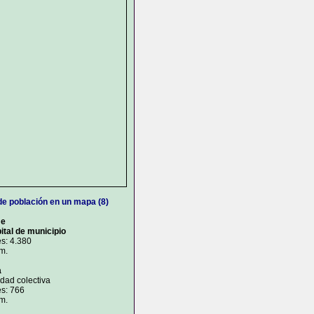
de población en un mapa (8)
me
ital de municipio
s: 4.380
 m.
a
idad colectiva
es: 766
 m.