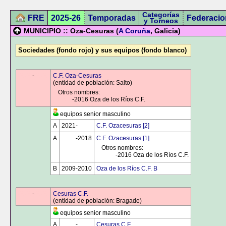
Categorías
FRE
2025-26
Temporadas
Federacio
y Torneos
MUNICIPIO :: Oza-Cesuras (
A Coruña
, Galicia)
Sociedades (fondo rojo) y sus equipos (fondo blanco)
0000
-
0000
C.F. Oza-Cesuras
(entidad de población: Salto)
Otros nombres:
0000
-2016 Oza de los Ríos C.F.
equipos senior masculino
A
2021-
0000
C.F. Ozacesuras [2]
A
0000
-2018
C.F. Ozacesuras [1]
Otros nombres:
0000
-2016 Oza de los Ríos C.F.
B
2009-2010
Oza de los Ríos C.F. B
0000
-
0000
Cesuras C.F.
(entidad de población: Bragade)
equipos senior masculino
A
0000
-
0000
Cesuras C.F.