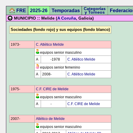
Categorías
FRE
2025-26
Temporadas
Federacio
y Torneos
MUNICIPIO :: Melide (
A Coruña
, Galicia)
Sociedades (fondo rojo) y sus equipos (fondo blanco)
1973-
0000
C. Atlético Melide
equipos senior masculino
A
0000
-1978
C. Atlético Melide
equipos senior femenino
A
2008-
0000
C. Atlético Melide
1975-
0000
C.F. CIRE de Melide
equipos senior masculino
A
0000
-
0000
C.F. CIRE de Melide
2007-
0000
Atlético de Melide
equipos senior masculino