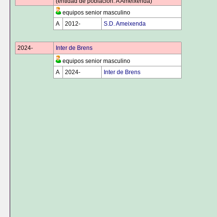
(entidad de población: A Ameixenda)
equipos senior masculino
A
2012-
0000
S.D. Ameixenda
2024-
0000
Inter de Brens
equipos senior masculino
A
2024-
0000
Inter de Brens