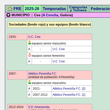
Categorías
FRE
2025-26
Temporadas
Federacio
y Torneos
MUNICIPIO :: Cee (
A Coruña
, Galicia)
Sociedades (fondo rojo) y sus equipos (fondo blanco)
1933-
0000
U.C. Cee
equipos senior masculino
A
0000
-
0000
U.C. Cee
equipos senior femenino
A
0000
-
0000
U.C. Cee
2007-
0000
Atlético Pereiriña F.C.
(entidad de población: A Pereiriña)
equipos senior masculino
A
2021-
0000
Atlético Pereiriña F.C. [2]
A
2007-2012
Atlético Pereiriña F.C. [1]
2012-2024
S.D. Ameixenda