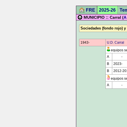
FRE
2025-26
Te
MUNICIPIO :: Carral (
A
Sociedades (fondo rojo) y
1943-
0000
U.D. Carral
equipos se
A
0000
-
00
B
2023-
00
B
2012-20
equipos se
A
0000
-
00