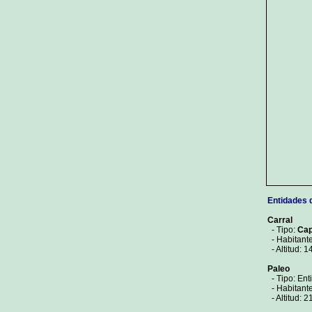
Entidades 
Carral
- Tipo:
Cap
- Habitante
- Altitud: 1
Paleo
- Tipo: Ent
- Habitante
- Altitud: 2