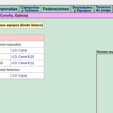
Terrenos
Categorías
Sociedades
mporadas
Federaciones
de juego
y Torneos
y Equipos
 Coruña
, Galicia)
 sus equipos (fondo blanco)
nior masculino
00
U.D. Carral
Término mun
00
U.D. Carral B [2]
15
U.D. Carral B [1]
nior femenino
00
U.D. Carral