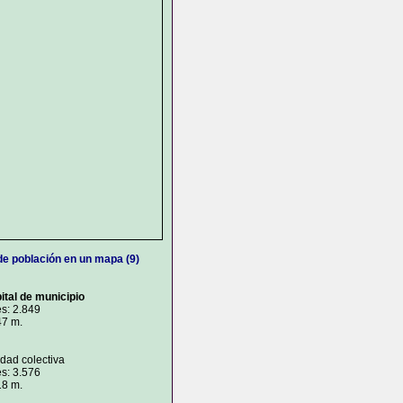
de población en un mapa (9)
ital de municipio
s: 2.849
47 m.
idad colectiva
s: 3.576
18 m.