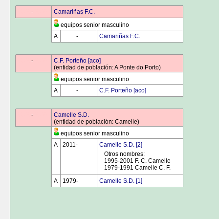
0000
-
0000
Camariñas F.C.
equipos senior masculino
A
0000
-
0000
Camariñas F.C.
0000
-
0000
C.F. Porteño [aco]
(entidad de población: A Ponte do Porto)
equipos senior masculino
A
0000
-
0000
C.F. Porteño [aco]
0000
-
0000
Camelle S.D.
(entidad de población: Camelle)
equipos senior masculino
A
2011-
0000
Camelle S.D. [2]
Otros nombres:
1995-2001 F. C. Camelle
1979-1991 Camelle C. F.
A
1979-
0000
Camelle S.D. [1]