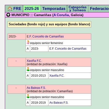
Categorías
FRE
2025-26
Temporadas
Federacio
y Torneos
MUNICIPIO :: Camariñas (
A Coruña
, Galicia)
Sociedades (fondo rojo) y sus equipos (fondo blanco)
2023-
0000
E.F. Concello de Camariñas
equipos senior femenino
A
2023-
0000
E.F. Concello de Camariñas
0000
-
0000
Xaviña F.C.
(entidad de población: Xaviña)
equipos senior masculino
A
2010-2013
Xaviña F.C.
0000
-
0000
As Baleas F.S.
(entidad de población: Camariñas)
equipos senior masculino
A
2018-2019
As Baleas F.S.