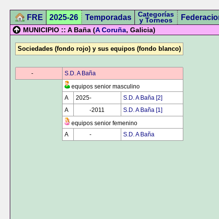
Categorías
FRE
2025-26
Temporadas
Federacio
y Torneos
MUNICIPIO :: A Baña (
A Coruña
, Galicia)
Sociedades (fondo rojo) y sus equipos (fondo blanco)
0000
-
0000
S.D. A Baña
equipos senior masculino
A
2025-
0000
S.D. A Baña [2]
A
0000
-2011
S.D. A Baña [1]
equipos senior femenino
A
0000
-
0000
S.D. A Baña