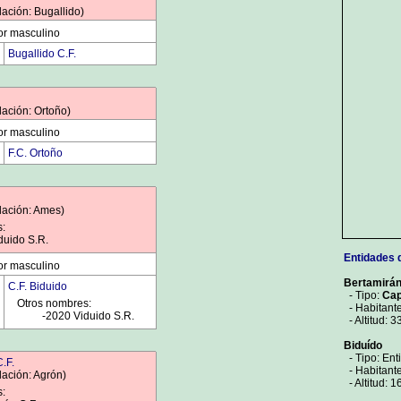
lación: Bugallido)
or masculino
Bugallido C.F.
lación: Ortoño)
or masculino
F.C. Ortoño
lación: Ames)
s:
duido S.R.
Entidades 
or masculino
Bertamirá
C.F. Biduido
- Tipo:
Cap
Otros nombres:
- Habitante
0000
-2020 Viduido S.R.
- Altitud: 3
Biduído
- Tipo: Ent
.F.
- Habitante
lación: Agrón)
- Altitud: 1
s: