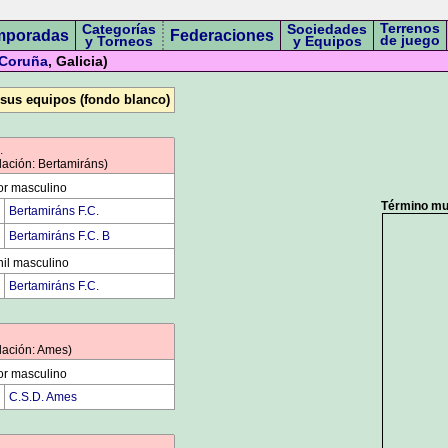
Terrenos
Categorías
Sociedades
mporadas
Federaciones
de juego
y Torneos
y Equipos
 Coruña
, Galicia)
 sus equipos (fondo blanco)
.
lación: Bertamiráns)
or masculino
Término mun
Bertamiráns F.C.
Bertamiráns F.C. B
il masculino
Bertamiráns F.C.
lación: Ames)
or masculino
C.S.D. Ames