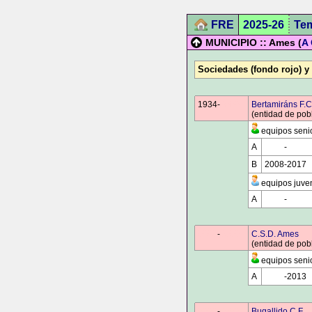
FRE
2025-26
Te
MUNICIPIO :: Ames (
A
Sociedades (fondo rojo) y
1934-
0000
Bertamiráns F.C
(entidad de pob
equipos seni
A
0000
-
0000
B
2008-2017
equipos juven
A
0000
-
0000
0000
-
0000
C.S.D. Ames
(entidad de pob
equipos seni
A
0000
-2013
0000
-
0000
Bugallido C.F.