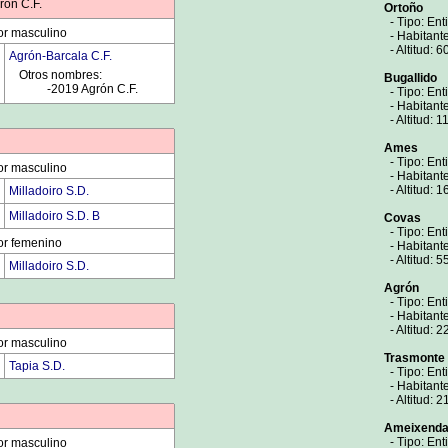
rón C.F.
Ortoño
- Tipo: Ent
or masculino
- Habitante
- Altitud: 6
Agrón-Barcala C.F.
Otros nombres:
Bugallido
0000
-2019 Agrón C.F.
- Tipo: Ent
- Habitante
- Altitud: 1
Ames
- Tipo: Ent
or masculino
- Habitante
- Altitud: 1
Milladoiro S.D.
Milladoiro S.D. B
Covas
- Tipo: Ent
or femenino
- Habitante
- Altitud: 5
Milladoiro S.D.
Agrón
- Tipo: Ent
- Habitant
- Altitud: 2
or masculino
Trasmonte
Tapia S.D.
- Tipo: Ent
- Habitant
- Altitud: 2
Ameixend
- Tipo: Ent
or masculino