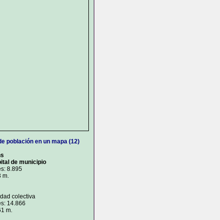
de población en un mapa (12)
ns
ital de municipio
s: 8.895
3 m.
idad colectiva
s: 14.866
61 m.