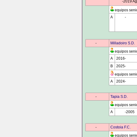
0000
-2019 Ag
equipos seni
A
0000
-
0000
0000
-
0000
Milladoiro S.D.
equipos seni
A
2016-
0000
B
2025-
0000
equipos seni
A
2024-
0000
0000
-
0000
Tapia S.D.
equipos seni
A
0000
-2005
0000
-
0000
Costoia F.C.
equipos seni