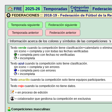
Categorías
FRE
2025-26
Temporadas
Federacio
y Torneos
FEDERACIONES ::
2018-19
-
Federación de Fútbol de la R
Temporada siguiente
Federación siguiente
Temporada anterior
Federación anterior
Texto
verde
cuando la competición tiene clasificación+calendario o elimina
sin icono = completa y con todas las fechas verificadas
= completa pero con fechas no verificadas
= incompleta
Texto
azul
cuando la competición solo tiene clasificación.
sin icono = completa y sin errores
= completa pero con errores
= incompleta
Texto
amarillo
cuando la competición solo tiene equipos participantes.
Texto
rojo
cuando la competición no tiene datos.
= en proceso de edición
= colaborador que gestiona la competición en exclusiva
Competiciones masculinas
: