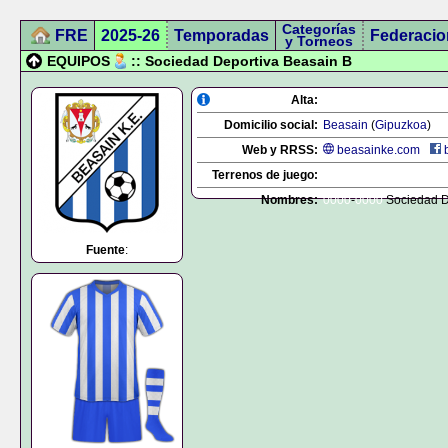
Categorías
FRE
2025-26
Temporadas
Federacio
y Torneos
EQUIPOS
:: Sociedad Deportiva Beasain B
Alta:
Domicilio social:
Beasain
(
Gipuzkoa
)
Web y RRSS:
beasainke.com
Terrenos de juego:
Nombres:
0000
-
0000
Sociedad D
Fuente
: