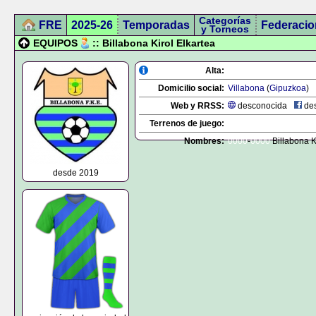
Categorías
FRE
2025-26
Temporadas
Federacio
y Torneos
EQUIPOS
:: Billabona Kirol Elkartea
Alta:
Domicilio social:
Villabona
(
Gipuzkoa
)
Web y RRSS:
desconocida
des
Terrenos de juego:
Nombres:
0000
-
0000
Billabona K
desde 2019